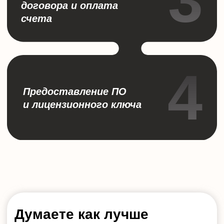
Отдел обслуживния
Пн — Пт с 9:00 до
18:00
+7 499 11-006-11
billing@activecloud.ru
Отдел тех. поддержки
Работает
круглосуточно
8 800 500-44-64
support@activecloud.ru
ПОДПИШИТЕСЬ НА
НАС
В
СОЦИАЛЬНЫХ
СЕТЯХ
Политика cookie
Политика конфиденциальности
© 2003 − 2026 «ООО «АктивХост РУ»