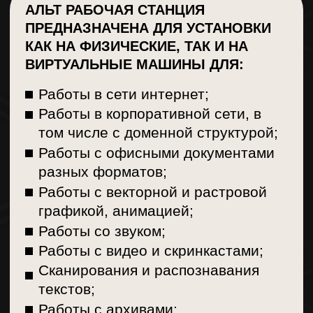
Web-сервер Apache;
Почтовые сервера Postfix, Dovecot;
Сервер антиспама
Spamassassin;
Система мониторинга Zabbix;
Сервер сетевой загрузки;
Средства для создания зеркала
репозитория для
централизованного обновления
рабочих мест под управлением
Альт Рабочая станция.
НА ПЛАТФОРМЕ X86 ТАКЖЕ
ДОСТУПНЫ:
Сервер групповой работы с
функциональностью Microsoft Exchange
Инструмент для установки и загрузки
операционных систем по сети