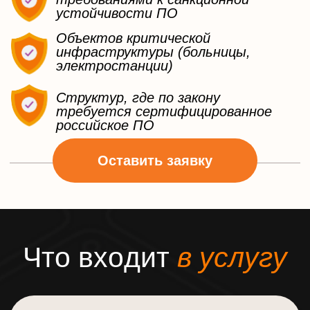
Работы с векторной и растровой
графикой, анимацией;
Работы со звуком;
Работы с видео и скринкастами;
Сканирования и распознавания
текстов;
Работы с архивами;
Работы с облачными/
разделяемыми ресурсами.
В состав дистрибутива включен
многофункциональный офисный
пакет LibreOffice Still.
АЛЬТ СЕРВЕР ПРЕДОСТАВЛЯЕТ
МАКСИМАЛЬНО ПОЛНЫЙ НАБОР
СЛУЖБ И СРЕД ДЛЯ СОЗДАНИЯ
КОРПОРАТИВНОЙ ИНФРАСТРУКТУРЫ:
Серверы баз данных PostgreSQL,
MariaDB;
Прокси-сервер Squid;