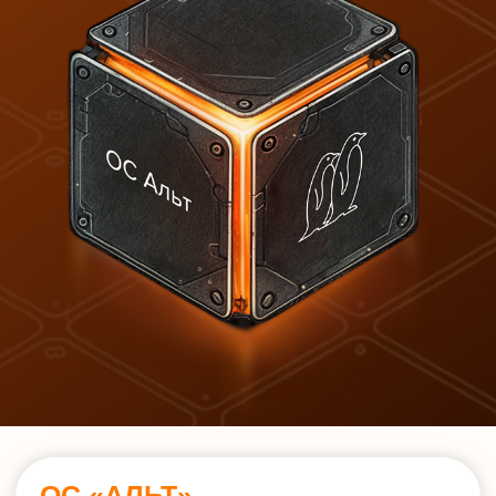
ОС «АЛЬТ» —
это семейство российских
операционных систем на базе Linux
для построения корпоративной
инфраструктуры с русским
интерфейсом и локализацией.
Решение полностью адаптировано
для русскоязычных пользователей.
ОС «Альт» предлагает решения для
офисных ПК, серверов, учебных
заведений.