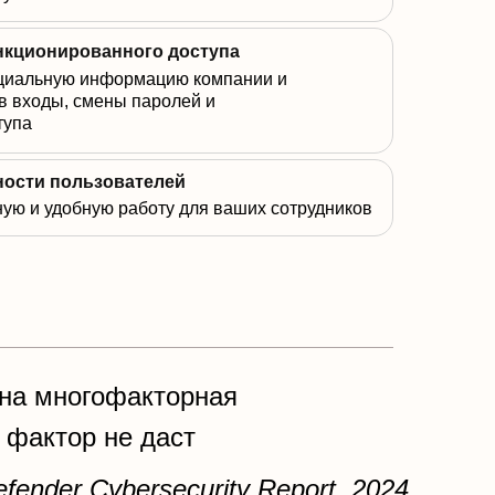
нкционированного доступа
циальную информацию компании и
в входы, смены паролей и
тупа
ости пользователей
ную и удобную работу для ваших сотрудников
ена многофакторная
 фактор не даст
fender Cybersecurity Report, 2024