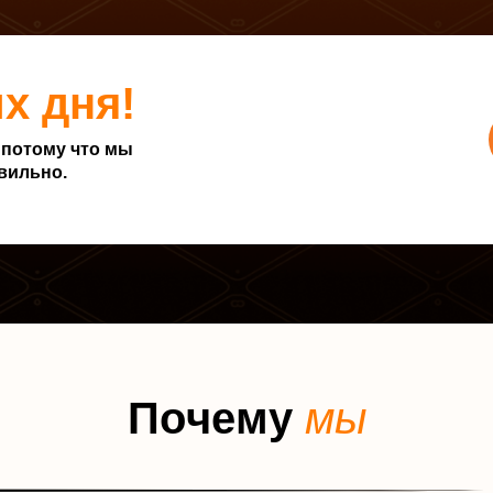
х дня!
 потому что мы
авильно.
П
о
ч
е
м
у
м
ы