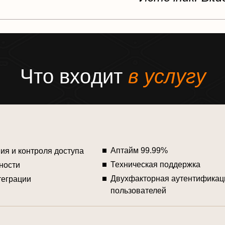
Ч
т
о
в
х
о
д
и
т
в
у
с
л
у
г
у
Аптайм 99.99%
ия и контроля доступа
Техническая поддержка
ности
Двухфакторная аутентификаци
теграции
пользователей