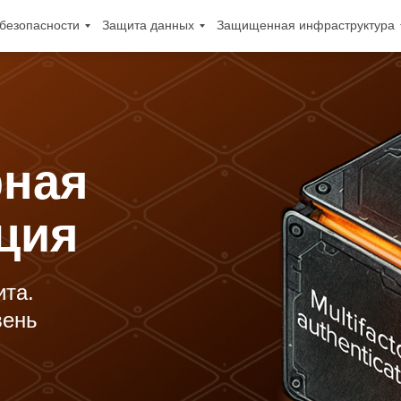
безопасности
Защита данных
Защищенная инфраструктура
рная
ция
та.
вень