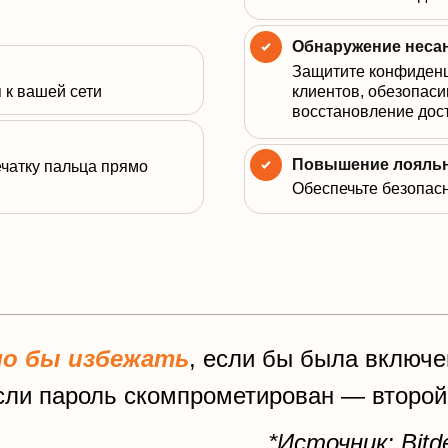
Обнаружение неса
Защитите конфиден
я к вашей сети
клиентов, обезопаси
восстановление дос
Повышение лояльн
ечатку пальца прямо
Обеспечьте безопас
ло бы избежать
, если бы была включ
сли пароль скомпрометирован — второй
*Источник: Bitde