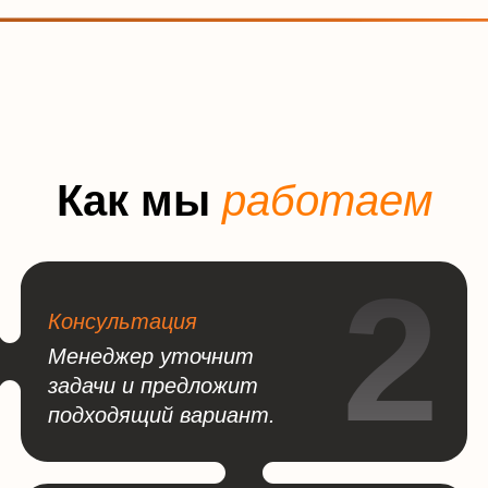
К
а
к
м
ы
р
а
б
о
т
а
е
м
2
Консультация
1
Менеджер уточнит
задачи и предложит
подходящий вариант.