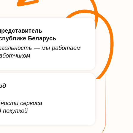
редставитель
еспублике Беларусь
егальность — мы работаем
работчиком
од
ности сервиса
 покупкой