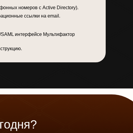
онных номеров с Active Directory).
ационные ссылки на email.
PI/SAML интерфейсе Мультифактор
нструкцию.
г
о
д
н
я
?