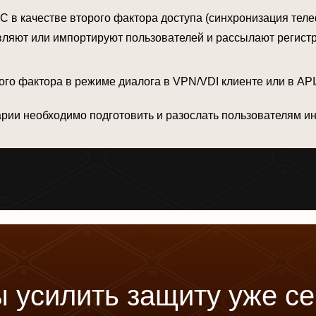
 в качестве второго фактора доступа (синхронизация телеф
ляют или импортируют пользователей и рассылают регистр
рого фактора в режиме диалога в VPN/VDI клиенте или в A
рии необходимо подготовить и разослать пользователям и
ы
у
с
и
л
и
т
ь
з
а
щ
и
т
у
у
ж
е
с
е