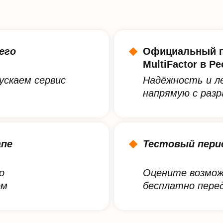
его
Официальный п
MultiFactor в Р
ускаем сервис
Надёжность и л
напрямую с раз
апе
Тестовый пери
о
Оцените возмож
ом
бесплатно перед