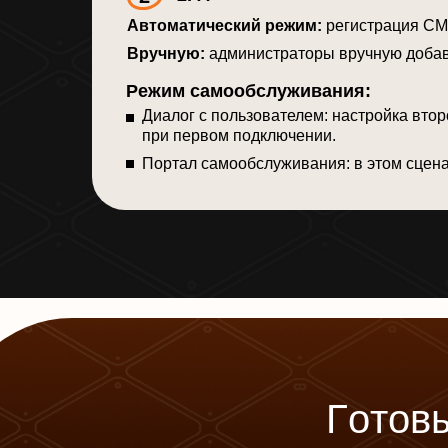
Автоматический режим:
регистрация СМС
Вручную:
администраторы вручную добав
Режим самообслуживания:
Диалог с пользователем: настройка вто
при первом подключении.
Портал самообслуживания: в этом сцена
Г
о
т
о
в