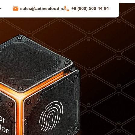
sales@activecloud.ru
sales@activecloud.ru
+8 (800) 500-44-64
+8 (800) 500-44-64