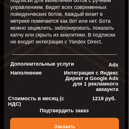
Отправляя данную форму, даю ООО
«АктивХост РУ»
согласие на обработку
моих персональных данных
Отправить