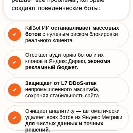
Блокирует любые попытки
зациклить
или исказить поведение
бота на сайте.
Подходит для:
SaaS-сервисов
Рекламных агентств
SEO-специалистов
Интернет-магазинов
Онлайн-проектов