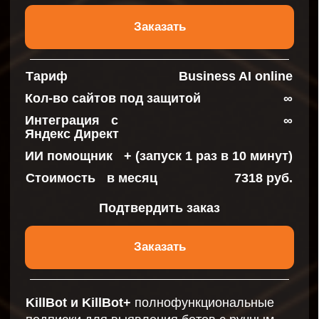
Думаете как лучше
защитить
компанию
и выполнить требования
законодательства?
Свяжитесь с нами! В ходе
консультации наши эксперты
подберут оптимальное решение
для вашего бизнеса.
+7
Ваш вопрос