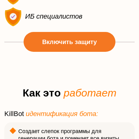
Т
а
р
и
ф
ы
Тариф
KillBot
Кол-во сайтов под защитой
1
Интеграция с
Требует
Яндекс Директ
подключение
дополнительной
услуги Ads
ИИ помощник
-
Стоимость в месяц (c
1219 руб.
НДС)
Подтвердить заказ
Заказать
Тариф
KillBot AI 24