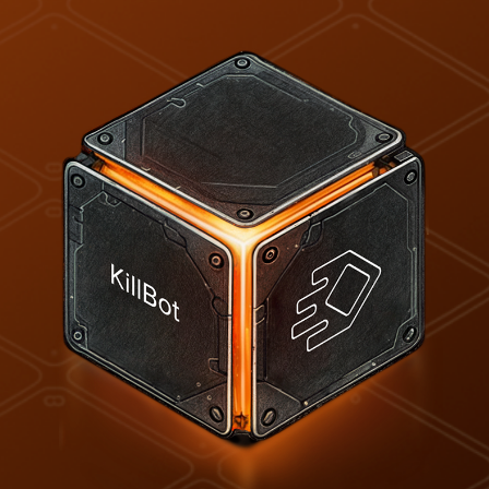
Вредоносный бот‑трафик в
русскоязычном Интернете
вырос на 90% за первое
полугодие 2025 года
Почти 50% всего
интернет‑трафика — боты,
из них ~32% вредоносные