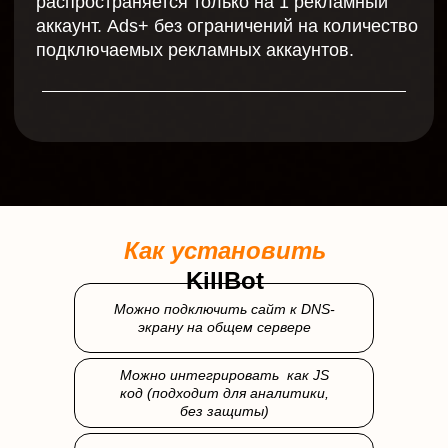
18:00
+7 499 11-006-11
sales@activecloud.ru
Отдел обслуживния
Пн — Пт с 9:00 до
18:00
+7 499 11-006-11
billing@activecloud.ru
Отдел тех. поддержки
Как установить
Работает
KillBot
круглосуточно
8 800 500-44-64
Можно подключить сайт к DNS-
support@activecloud.ru
экрану на общем сервере
Можно интегрировать как JS
ПОДПИШИТЕСЬ НА
код (подходит для аналитики,
НАС
В
без защиты)
СОЦИАЛЬНЫХ
СЕТЯХ