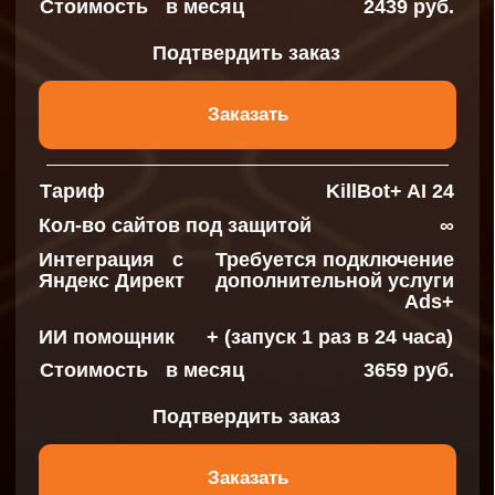
Наполнение
Интеграция с Яндекс
Директ и Google Ads
без ограничения по
количеству
рекламных аккаунтов
Стоимость в месяц
2439 руб.
Подтвердить заказ
Заказать
Ads и Ads+
подписки для интеграции с
Яндекс Директ или Google Ads. Для
использования нужна подписка KillBot. Ads
распространяется только на 1 рекламный
аккаунт. Ads+ без ограничений на количество
подключаемых рекламных аккаунтов.