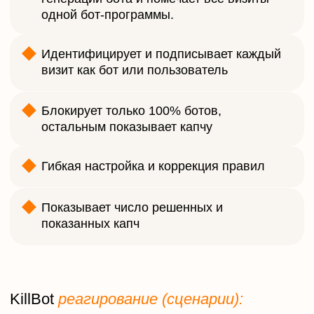
Кол-во сайтов под защитой
1
Интеграция с
Требует подключение
Яндекс Директ
дополнительной
услуги Ads
ИИ помощник
+ (запуск 1 раз в 24 часа
Стоимость в месяц
1829 руб.
Подтвердить заказ
Заказать
Тариф
KillBot AI online
Кол-во сайтов под защитой
1
Интеграция с
Требует подключение
Яндекс Директ
дополнительной
услуги Ads
ИИ помощник
+ (запуск 1 раз в 10
минут)
Стоимость в месяц
2439 руб.
Подтвердить заказ
Заказать