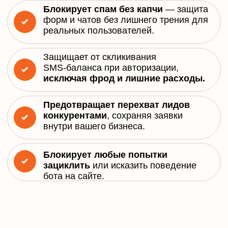
ИБ специалистов
Включить защиту
К
а
к
э
т
о
р
а
б
о
т
а
е
т
K
i
l
l
B
o
t
и
д
е
н
т
и
ф
и
к
а
ц
и
я
б
о
т
а
:
Создает слепок программы для
генерации бота и помечает все визиты
одной бот-программы.
Идентифицирует и подписывает каждый
визит как бот или пользователь
Блокирует только 100% ботов,