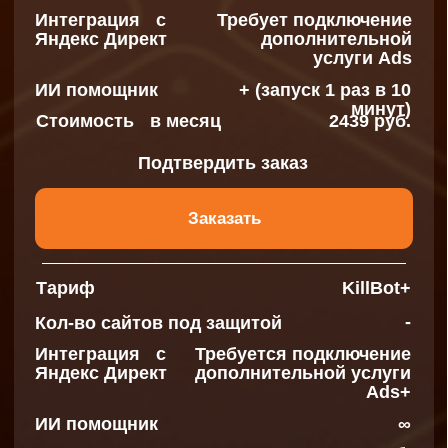
KillBot и KillBot+
полнофункциональные
подписки для выявления ботов с ручным
управлением. Видят всех современных
поведенческих ботов. Каждый визит в
метрике помечается как бот или нет. Бота
можно зациклить, заблокировать, показать
капчу или скрыть из аналитики. В подписки
не входит интеграция с Yandex Direct.
Дополнительные услуги
Ads
Наполнение
Интеграция с Яндекс
Директ и Google Ads
для 1 рекламного
аккаунта
Стоимость в месяц (c
1219 руб.
НДС)
Подтвердить заказ
Заказать
Дополнительные услуги
Ads +