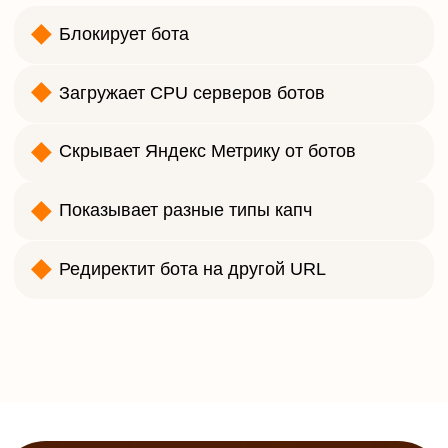
Тариф
KillBot+
-
Кол-во сайтов под защитой
Интеграция с
Требуется подключение
Яндекс Директ
дополнительной услуги
Ads+
ИИ помощник
∞
Стоимость в месяц
2439 руб.
Подтвердить заказ
Заказать
Тариф
KillBot+ AI 24
Кол-во сайтов под защитой
∞
Интеграция с
Требуется подключение
Яндекс Директ
дополнительной услуги
Ads+
ИИ помощник
+ (запуск 1 раз в 24 часа)
Стоимость в месяц
3659 руб.
Подтвердить заказ
Заказать