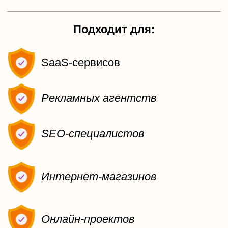
остальным показывает капчу
Гибкая настройка и коррекция правил
Показывает число решенных и
показанных капч
K
i
l
l
B
o
t
р
е
а
г
и
р
о
в
а
н
и
е
(
с
ц
е
н
а
р
и
и
)
:
Блокирует бота
Загружает CPU серверов ботов
Скрывает Яндекс Метрику от ботов
Показывает разные типы капч
Редиректит бота на другой URL