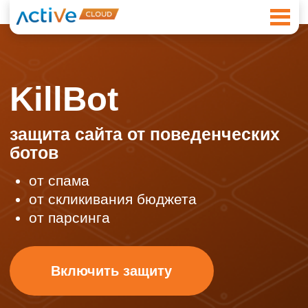
KillBot
защита сайта от поведенческих
ботов
от спама
от скликивания бюджета
от парсинга
Включить защиту