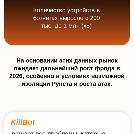
KillBot ИИ
останавливает массовых
ботов
с нулевым риском блокировки
реального клиента.
Отсекает аудиторию ботов и их
клонов в Яндекс Директ,
экономя
рекламный бюджет.
Защищает от L7 DDoS‑атак
непромышленного масштаба,
сохраняя стабильность сайта.
Очищает аналитику — автоматически
удаляет всех ботов из Яндекс Метрики
для чистых данных и точных
решений.
Блокирует спам без капчи
— защита
форм и чатов без лишнего трения для
реальных пользователей.
Защищает от скликивания
SMS‑баланса при авторизации,
исключая фрод и лишние расходы.
Предотвращает перехват лидов
конкурентами
, сохраняя заявки
внутри вашего бизнеса.