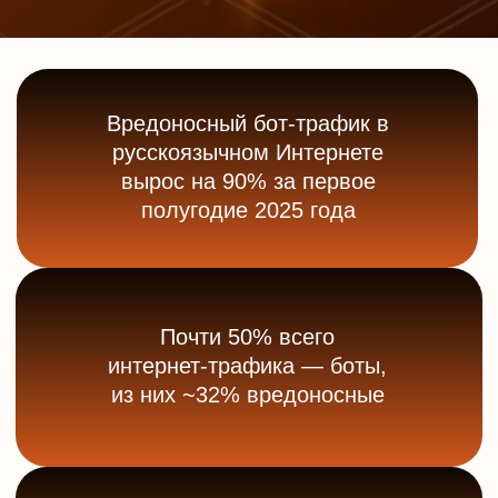
Количество устройств в
ботнетах выросло с 200
тыс. до 1 млн (x5)
На основании этих данных рынок
ожидает дальнейший рост фрода в
2026, особенно в условиях возможной
изоляции Рунета и роста атак.
KillBot
решает все проблемы, которые
создают поведенческие боты: