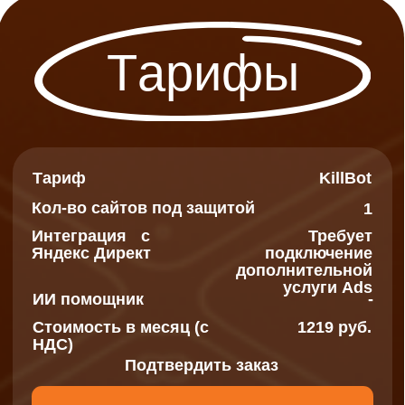
Тариф
KillBot+ AI online
Кол-во сайтов под защитой
∞
Интеграция с
Требуется подключение
Яндекс Директ
дополнительной услуги
Ads+
ИИ помощник
+ (запуск 1 раз в 10 минут)
4879 руб.
Стоимость в месяц
Подтвердить заказ
Заказать
Тариф
Business
Кол-во сайтов под защитой
∞
Интеграция с
∞
Яндекс Директ
ИИ помощник
-
Стоимость в месяц
4878 руб.
Подтвердить заказ
Заказать