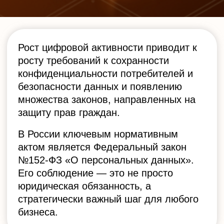
юридическая обязанность, а
стратегически важный шаг для любого
бизнеса.
Соблюдение ФЗ-152 —
важный
шаг к:
Защите интересов клиентов
и сотрудников
Снижению юридических
и финансовых рисков
Повышению доверия к бренду
Соответствию
международным стандартам
Любая организация, обрабатывающая