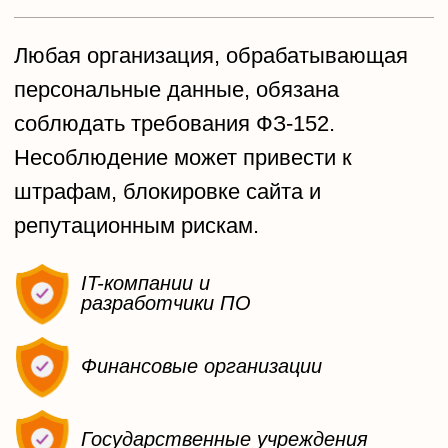
E-commerce и онлайн-сервисы
Оставить заявку
Ч
т
о
в
х
о
д
и
т
в
у
с
л
у
г
у
Анализ процессов обработки
1
персональных данных
Проверка организационных
2
и технических мер защиты
Оценка рисков и уязвимостей
3
в информационных системах
персональных данных
Разработка полного пакета
4