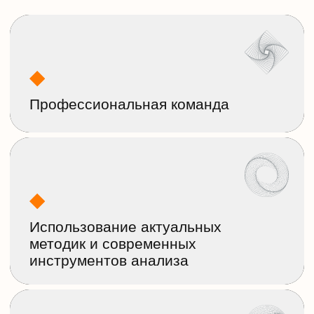
операторов персональных
данных.
4
Сопровождение
установки и настройки
средств защиты
информации.
С
т
о
и
м
о
с
т
ь
у
с
л
у
г
и
Цена зависит от объема работ,
сложности системы управления
информационной безопасностью и
размера вашей организации.
Получить предложение