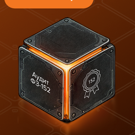
Рост цифровой активности приводит к
росту требований к сохранности
конфиденциальности потребителей и
безопасности данных и появлению
множества законов, направленных на
защиту прав граждан.
В России ключевым нормативным
актом является Федеральный закон
№152-ФЗ «О персональных данных».
Его соблюдение — это не просто