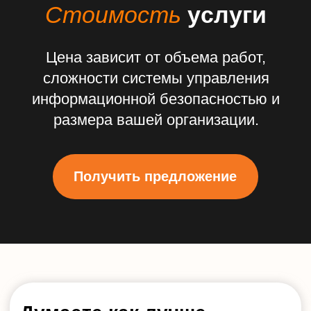
Отдел обслуживния
Пн — Пт с 9:00 до
18:00
+7 499 11-006-11
billing@activecloud.ru
Отдел тех. поддержки
Работает
круглосуточно
8 800 500-44-64
support@activecloud.ru
ПОДПИШИТЕСЬ НА
НАС
В
СОЦИАЛЬНЫХ
СЕТЯХ
Политика cookie
Политика конфиденциальности
© 2003 − 2026 «ООО «АктивХост РУ»