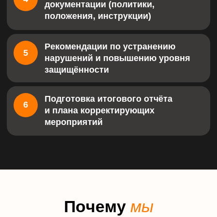
К
а
к
м
ы
р
а
б
о
т
а
е
м
1
Разработка проектов
внутренних нормативных и
организационно-
распорядительных
документов, типовых форм.
2
Разработка технической
документации на системы
защиты (проектирование
СЗПДн).
3
Подготовка и сопровождение
подачи уведомления для
постановки в реестр