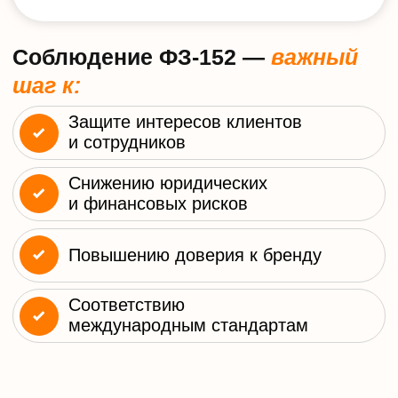
персональные данные, обязана
соблюдать требования ФЗ-152.
Несоблюдение может привести к
штрафам, блокировке сайта и
репутационным рискам.
IT-компании и
разработчики ПО
Финансовые организации
Государственные учреждения
Медицинские и образовательные
учреждения
Компании, проходящие
сертификацию
Организации после
инцидентов